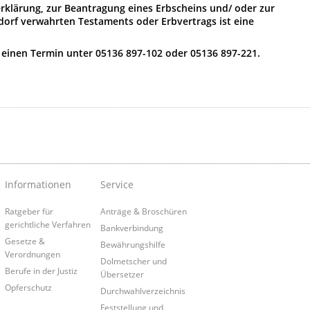
klärung, zur Beantragung eines Erbscheins und/ oder zur
orf verwahrten Testaments oder Erbvertrags ist eine
 einen Termin unter 05136 897-102 oder 05136 897-221.
Informationen
Service
Ratgeber für
Anträge & Broschüren
gerichtliche Verfahren
Bankverbindung
Gesetze &
Bewährungshilfe
Verordnungen
Dolmetscher und
Berufe in der Justiz
Übersetzer
Opferschutz
Durchwahlverzeichnis
Feststellung und